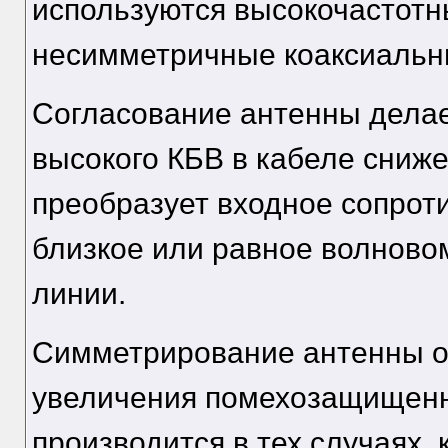
используются высокочастот
несимметричные коаксиальн
Согласование антенны делае
высокого КБВ в кабеле сниж
преобразует входное сопрот
близкое или равное волнов
линии.
Симметрирование антенны о
увеличения помехозащищенн
производится в тех случаях,