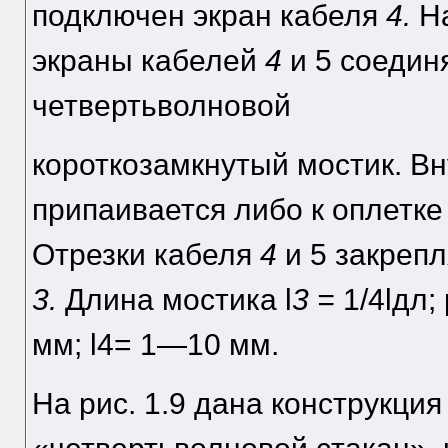
подключен экран кабеля
4.
На
экраны кабелей
4
и 5 соединя
четвертьволновой
короткозамкнутый мостик. В
припаивается либо к оплетке 
Отрезки кабеля
4
и 5 закреп
3.
Длина мостика l
3 =
1/4lдл;
мм; l4= 1—10 мм.
На рис. 1.9 дана конструкци