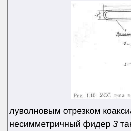
луволновым отрезком коаксиа
несимметричный фидер
3
та