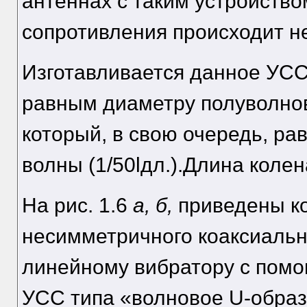
антеннах с таким устройство
сопротивления происходит н
Изготавливается данное УСС
равным диаметру полуволнов
который, в свою очередь, ра
волны (1/50lдл.).Длина колена
На рис. 1.6
а, б,
приведены ко
несимметричного коаксиальн
линейному вибратору с пом
УСС типа «волновое U-образ