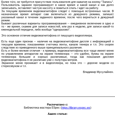
Более того, не требуется присутствие пользователя для нажатия на кнопку "Запись".
Пользователь заранее программирует в какое время и какой канал и как долго
записывать, вставляет чистую кассету и ложиться спать / идет на работу.
За текущим временем видеомагнитофон следит с помощью встроенных часов. В
назначенное время аппарат сам включиться из дежурного режима, запишет
указанный канал в течении заданного времени, после чего вернеться в дежурный
режим.
Бывают различные варианты программирования -- ежедневное включение в одно и
то - же время, скажем для записи новостей, или раз в неделю, для записи какой-то
еженедельной передачи, либо вообще "одноразово".
Это основное отличие видеомагнитофона от пишущего видеоплеера.
Есть еще один признак -- наличие на видеомагнитофоне диспля с информацией о
текущем времени, показаниями счетчика ленты, канале тюнера и т.п. Это скорее
следствие из приведенного выше принципиального различия.
Есть и более мелкие отличия - к примеру, видеомагнитофоны все чаще имеют меню
по управлением аппаратом на экране телевизора -- это удобно, буквы на экране
телевизора большие и хорошо различимые, тогда как показания дисплея
видеомагнитофона я не различаю уже с полутора метров.
Экранное меню проникает и в видеоплеера, но пока это -- дорогие модели со
стереозвуком и т.п.
Владимир Мусулайнен.
Распечатано с:
Библиотека мастера ESpec (
https://library.espec.ws
)
Адрес статьи: