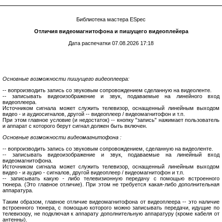
Библиотека мастера ESpec
Отличия видеомагнитофона и пишущего видеоплейера
Дата распечатки 07.08.2026 17:18
Основные возможности пишущего видеоплеера:
-- вопроизводить запись со звуковым сопровождением сделанную на видеоленте.
-- записывать видеоизображение и звук, подаваемые на линейного вход
видеоплеера.
Источником сигнала может служить телевизор, оснащенный линейным выходом
видео - и аудиосигналов, другой -- видеоплеер / видеомагнитофон и т.п.
При этом главное условие (и недостаток) -- кнопку "запись" нажимает пользователь
и аппарат с которого берут сигнал должен быть включен.
Основные возможности видеомагнитофона :
-- вопроизводить запись со звуковым сопровождением, сделанную на видеоленте.
-- записывать видеоизображение и звук, подаваемые на линейный вход
видеомагнитофона.
Источником сигнала может служить телевизор, оснащенный линейным выходом
видео - и аудио - сигналов, другой видеоплеер / видеомагнитофон и т.п.
-- записывать какую - либо телевизионную передачу с помощью встроенного
тюнера. (Это главное отличие). При этом не требуется какая-либо дополнительная
аппаратура.
Таким образом, главное отличие видеомагнитофона от видеоплеера -- это наличие
встроенного тюнера, с помощью которого можно записывать передачи, идущие по
телевизору, не подключая к аппарату дополнительную аппаратуру (кроме кабеля от
антенны).