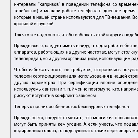
интервалы "капризов" в поведении телефона со времене
телебашни) и мешали работе телефона в дневное время. 
которые в нашей стране используются для ТВ-вещания. Во
красивой игрушкой.
Так что же надо знать, чтобы избежать этой и других подо
Прежде всего, следует иметь в виду, что для работы бесш
аппаратов, работающих на других частотах, могут столкн
телепередач, но и другим организациям, использующим рад
Чтобы избежать этого, не требуется, отправляясь покуп
телефон сертифицирован для использования в нашей стране
других параметрах. При сертификации вполне определ
используемых антенн и т. п. Именно поэтому те, кто, напр
рискуют вступить в конфликт с законом.
Теперь о прочих особенностях бесшнуровых телефонов.
Прежде всего, следует отметить, что многие из пользовате
могут быть приняты кем угодно. А если учесть, что под
кодирования голоса, то подслушивать такие переговоры м