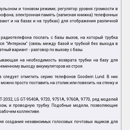
ульсном и тоновом режиме; регулятор уровня громкости в
крофона; электронная память (записная книжка) телефонных
ают и на базах и на трубках) для отображения различной
 радиотелефона послать с базы вызов, на который трубка
я "Интерком" (связь между базой и трубкой без выхода в
ный вариант - разговор по вызову с базы.
зывающая на необходимость возврата трубки на базу для
временному выходу аккумуляторов из строя.
 следует отметить серию телефонов Goodwin Lund. В них
ожно просто поставить на столик или повесить на стенку и
2032, LG GT-9540A, 9720, 9751A, 9760A, 9770, ряд моделей
оком, и проводную трубку. Подобные модели, позволяющие
 рабочем коллективе.
ия создания независимых голосовых почтовых ящиков для