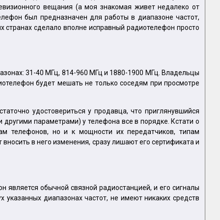
левизионного вещания (а моя знакомая живет недалеко от
елефон был предназначен для работы в диапазоне частот,
ых странах сделало вполне исправный радиотелефон просто
зонах: 31-40 МГц, 814-960 МГц и 1880-1900 МГц. Владельцы
диотелефон будет мешать не только соседям при просмотре
остаточно удостовериться у продавца, что приглянувшийся
 другими параметрами) у телефона все в порядке. Кстати о
ам телефонов, но и к мощности их передатчиков, типам
т вносить в него изменения, сразу лишают его сертификата и
 он является обычной связной радиостанцией, и его сигналы
х указанных диапазонах частот, не имеют никаких средств