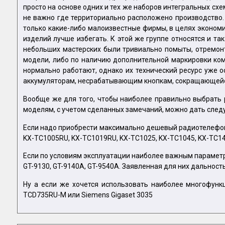
просто на основе одних и тех же наборов интегральных сх
не важно где территориально расположено производство.
только какие-либо малоизвестные фирмы, в целях экономи
изделий лучше избегать. К этой же группе относятся и та
небольших мастерских были тривиально помыты, отремон
модели, либо по наличию дополнительной маркировки комп
нормально работают, однако их технический ресурс уже 
аккумуляторам, несрабатывающим кнопкам, сокращающейс
Вообще же для того, чтобы наиболее правильно выбрать 
моделям, с учетом сделанных замечаний, можно дать сле
Если надо приобрести максимально дешевый радиотелефон, то
KX-TC1005RU, KX-TC1019RU, KX-TC1025, KX-TC1045, KX-TC1403,
Если по условиям эксплуатации наиболее важным парамет
GT-9130, GT-9140A, GT-9540A. Заявленная для них дальност
Ну а если же хочется использовать наиболее многофункц
TCD735RU-M или Siemens Gigaset 3035