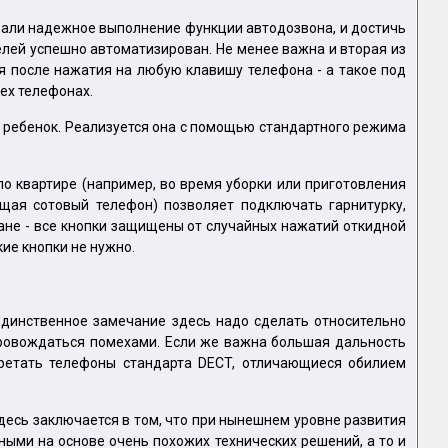
ивали надежное выполнение функции автодозвона, и достичь
лей успешно автоматизирован. Не менее важна и вторая из
я после нажатия на любую клавишу телефона - а такое под
сех телефонах.
я ребенок. Реализуется она с помощью стандартного режима
по квартире (например, во время уборки или приготовления
ая сотовый телефон) позволяет подключать гарнитурку,
ане - все кнопки защищены от случайных нажатий откидной
кие кнопки не нужно.
Единственное замечание здесь надо сделать относительно
провождаться помехами. Если же важна большая дальность
бретать телефоны стандарта DECT, отличающиеся обилием
десь заключается в том, что при нынешнем уровне развития
ыми на основе очень похожих технических решений, а то и