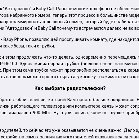
к "Автодозвон" и Baby Call. Раньше многие телефоны не обеспеч
ора набранного номера, теперь этот процесс в большинстве моде
 запрограммировать телефонный номер, который будет набиратьс
и "Автодозвон" и Baby Call почему-то встречаются далеко не во в
 - Baby Phone, позволяющей прослушивать комнату, где находитс
ак с базы, так и с трубки.
 при этом продолжать что-то делать, одновременно перемещаясь 
-R6100. Здесь миниатюрная трубка (внешне очень напоминающ
. При этом сама трубка может преспокойно располагаться в карм
ть на звонок можно просто открыв эту крышку - нажимать ни на ка
Как выбрать радиотелефон?
брать любой телефон, который Вам просто больше понравится. 
вблизи работающего телевизора или компьютера связь может со
нов диапазона 900 МГц. Ну а для офиса, конечно, лучше прио
одителей, то сейчас это уже оказывается не очень важно. Дело з
устройства самых различных изготовителей оказываются сделанн