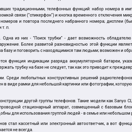
вших традиционными, телефонных функций: набор номера в имп
громкой связи ("спикерфон") и кнопка временного отключения ми
номеров и повтора последнего набранного номера; дисплеи (быв
т. п.
 Одна из них - "Поиск трубки" - дает возможность обладателю
ружение. Более развитой разновидностью этой функции являетс
а базу и поговорить с находящимися там людьми; возможен и обрат
тся функция индикации разряда аккумуляторной батареи, ука
держать трубку на базе не следует, так как это приводит к прежде
и. Среди любопытных конструктивных решений радиотелефонов
 в виде рамки для небольшой картинки или фотографии, которую м
струкции другой группы телефонов. Такие модели как Sanyo CLT-
а: проводной стационарный аппарат, совмещенный с базовым бл
ь удобны для использования группой людей - в семье или небольшом
в стал кассетный или электронный автоответчик, а вот функц
ается не всегда.