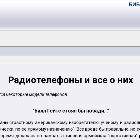
БИБ
Радиотелефоны и все о них
тся некоторые модели телефонов.
"Билл Гейтс стоял бы позади..."
ны страстному американскому изобретателю, ученому и радиолюб
ски, по ее прямому назначению". Все вроде бы правильно, но есл
о время делалась на лампах, а типовая армейская "портативная