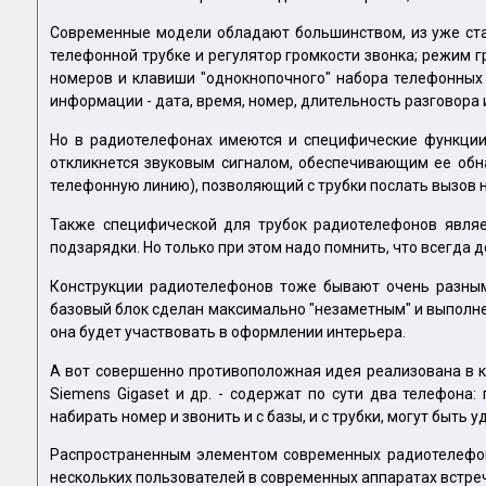
Современные модели обладают большинством, из уже ста
телефонной трубке и регулятор громкости звонка; режим 
номеров и клавиши "однокнопочного" набора телефонных 
информации - дата, время, номер, длительность разговора и 
Но в радиотелефонах имеются и специфические функции.
откликнется звуковым сигналом, обеспечивающим ее обна
телефонную линию), позволяющий с трубки послать вызов н
Также специфической для трубок радиотелефонов являе
подзарядки. Но только при этом надо помнить, что всегда 
Конструкции радиотелефонов тоже бывают очень разным
базовый блок сделан максимально "незаметным" и выполнен
она будет участвовать в оформлении интерьера.
А вот совершенно противоположная идея реализована в кон
Siemens Gigaset и др. - содержат по сути два телефон
набирать номер и звонить и с базы, и с трубки, могут быт
Распространенным элементом современных радиотелефоно
нескольких пользователей в современных аппаратах встреч