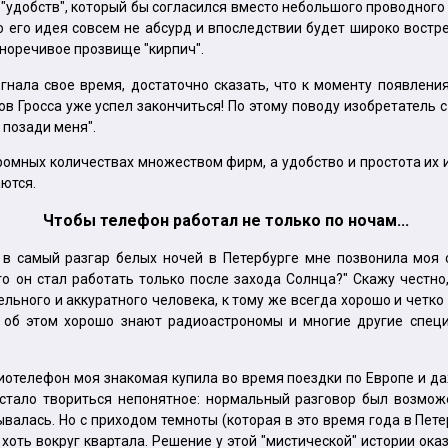
удобств", который бы согласился вместо небольшого проводного т
о его идея совсем не абсурд и впоследствии будет широко востр
сноречивое прозвище "кирпич".
гнала свое время, достаточно сказать, что к моменту появлен
ов Гросса уже успел закончиться! По этому поводу изобретатель с
ы позади меня".
омных количествах множеством фирм, а удобство и простота их и
аются.
Чтобы телефон работал не только по ночам...
 в самый разгар белых ночей в Петербурге мне позвонила моя с
 он стал работать только после захода Солнца?" Скажу честно, 
льного и аккуратного человека, к тому же всегда хорошо и четко
 и об этом хорошо знают радиоастрономы и многие другие спе
иотелефон моя знакомая купила во время поездки по Европе и да
стало твориться непонятное: нормальный разговор был возможе
рывалась. Но с приходом темноты (которая в это время года в Пе
хоть вокруг квартала. Решение у этой "мистической" истории ок