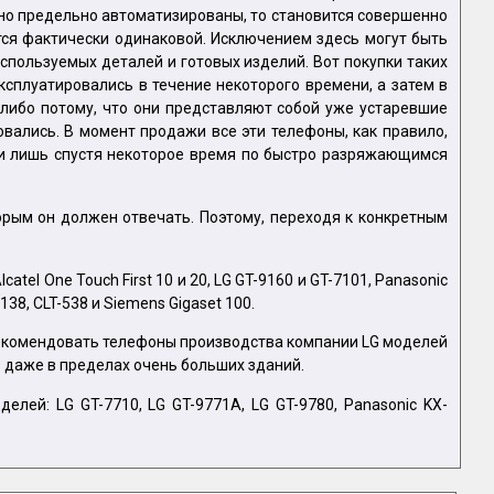
ычно предельно автоматизированы, то становится совершенно
ся фактически одинаковой. Исключением здесь могут быть
пользуемых деталей и готовых изделий. Вот покупки таких
ксплуатировались в течение некоторого времени, а затем в
либо потому, что они представляют собой уже устаревшие
вались. В момент продажи все эти телефоны, как правило,
ли лишь спустя некоторое время по быстро разряжающимся
орым он должен отвечать. Поэтому, переходя к конкретным
el One Touch First 10 и 20, LG GT-9160 и GT-7101, Panasonic
38, CLT-538 и Siemens Gigaset 100.
рекомендовать телефоны производства компании LG моделей
ь даже в пределах очень больших зданий.
ей: LG GT-7710, LG GT-9771A, LG GT-9780, Panasonic KX-