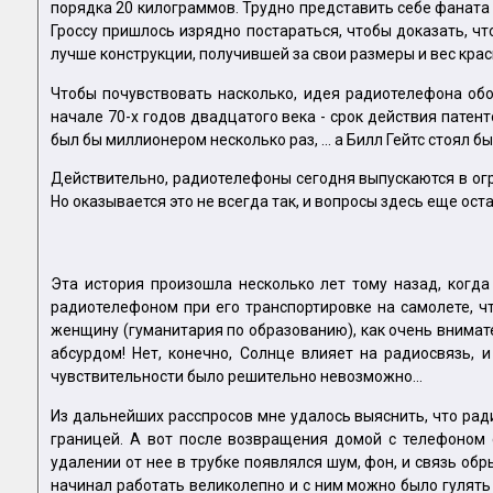
порядка 20 килограммов. Трудно представить себе фаната "
Гроссу пришлось изрядно постараться, чтобы доказать, чт
лучше конструкции, получившей за свои размеры и вес кра
Чтобы почувствовать насколько, идея радиотелефона обо
начале 70-х годов двадцатого века - срок действия патент
был бы миллионером несколько раз, ... а Билл Гейтс стоял б
Действительно, радиотелефоны сегодня выпускаются в огр
Но оказывается это не всегда так, и вопросы здесь еще ост
Эта история произошла несколько лет тому назад, когда
радиотелефоном при его транспортировке на самолете, что
женщину (гуманитария по образованию), как очень внимате
абсурдом! Нет, конечно, Солнце влияет на радиосвязь,
чувствительности было решительно невозможно...
Из дальнейших расспросов мне удалось выяснить, что рад
границей. А вот после возвращения домой с телефоном 
удалении от нее в трубке появлялся шум, фон, и связь об
начинал работать великолепно и с ним можно было гулять 