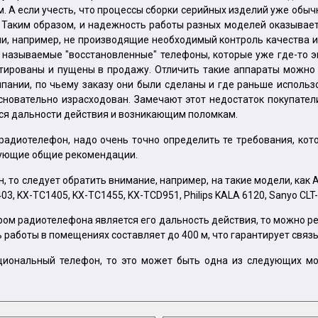
ем. А если учесть, что процессы сборки серийных изделий уже об
 Таким образом, и надежность работы разных моделей оказывает
и, например, не производящие необходимый контроль качества ис
к называемые "восстановленные" телефоны, которые уже где-то э
тированы и пущены в продажу. Отличить такие аппараты можно 
ании, по чьему заказу они были сделаны и где раньше использо
основательно израсходован. Замечают этот недостаток покупате
я дальности действия и возникающим поломкам.
радиотелефон, надо очень точно определить те требования, кот
дующие общие рекомендации.
 следует обратить внимание, например, на такие модели, как Alcat
 KX-TС1405, KX-TC1455, KX-TCD951, Philips KALA 6120, Sanyo CLT-1
ром радиотелефона является его дальность действия, то можно 
ь работы в помещениях составляет до 400 м, что гарантирует связ
иональный телефон, то это может быть одна из следующих модел