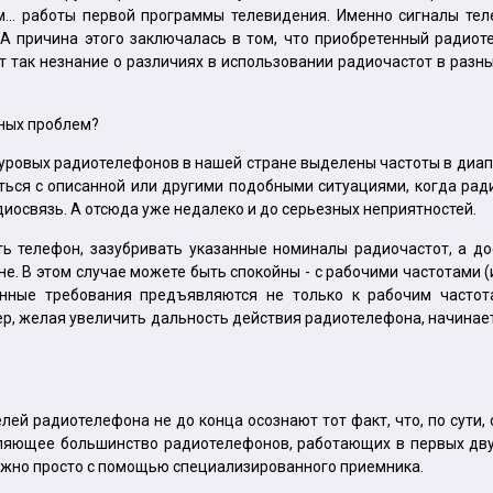
м... работы первой программы телевидения. Именно сигналы те
А причина этого заключалась в том, что приобретенный радиот
т так незнание о различиях в использовании радиочастот в разн
бных проблем?
нуровых радиотелефонов в нашей стране выделены частоты в диапа
уться с описанной или другими подобными ситуациями, когда ра
иосвязь. А отсюда уже недалеко и до серьезных неприятностей.
ать телефон, зазубривать указанные номиналы радиочастот, а д
. В этом случае можете быть спокойны - с рабочими частотами (и
енные требования предъявляются не только к рабочим частот
имер, желая увеличить дальность действия радиотелефона, начинае
лей радиотелефона не до конца осознают тот факт, что, по сути,
авляющее большинство радиотелефонов, работающих в первых дву
ожно просто с помощью специализированного приемника.