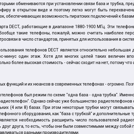
оторыми обмениваются при установлении связи база и трубка, п
фиру в открытом виде и поэтому легко могут быть перехвачены
ок, обеспечивающих возможность пиратских подключений к базам 
арта DECT, работающие в диапазоне 1880-1900 МГц. Эти телефо
. Вообще такие телефоны, пожалуй, можно считать наиболее пе
связи в число стандартов, принятых для использования в систем
льзования телефонов DECT является относительно небольшая даль
люс-минус один этаж. Хотя для многих целей таких величин в
олько более высокая стоимость - сейчас сходит на нет, потому что
ных функций и их нюансов в современных телефонах - огромно. По
елефонов был режим по схеме "одна база - одна трубка". Именно
 "радиотелефон". Однако сейчас уже большинство радиотелефонов
льких (4 или 8) базах. При этом некоторые трубки могут связыва
ефонного оборудования, как "база с трубкой" и дополнительные т
оявляется необходимость расширить число пользователей радиот
уг друга, то есть, чтобы они были совместимыми между собой по
отавливаться разными производителями.