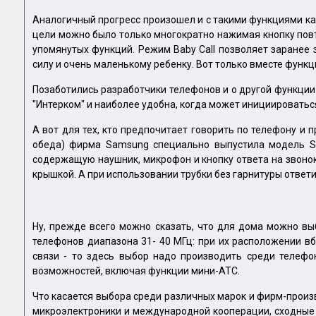
Аналогичный прогресс произошел и с такими функциями ка
цели можно было только многократно нажимая кнопку повт
упомянутых функций. Режим Baby Call позволяет заранее
силу и очень маленькому ребенку. Вот только вместе функци
Позаботились разработчики телефонов и о другой функции
"Интерком" и наиболее удобна, когда может инициироваться к
А вот для тех, кто предпочитает говорить по телефону и
обеда) фирма Samsung специально выпустила модель SP
содержащую наушник, микрофон и кнопку ответа на звонок
крышкой. А при использовании трубки без гарнитуры ответи
Ну, прежде всего можно сказать, что для дома можно вы
телефонов диапазона 31- 40 МГц: при их расположении 
связи - то здесь выбор надо производить среди телефо
возможностей, включая функции мини-АТС.
Что касается выбора среди различных марок и фирм-произв
микроэлектроники и международной кооперации, сходные 