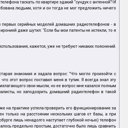
елефона таскать по квартире эдакий "сундук с антенной"! И
ебована людьми, хотя и он тогда не мог предложить ничего
ия первых серийных моделей домашних радиотелефонов - в
 иронией даже шутил: "Если бы мои патенты не истекли, то я
спользования, кажется, уже не требуют никаких пояснений.
тарая знакомая и задала вопрос: "Что могло произойти с
что этот вопрос поставил меня в тупик. Я всегда знал эту
 излагающего свои мысли, но ее вопрос мне казался полным
циалисты, но заподозрить домашний радиотелефон в такой
же на практике успела проверить его функционирование за
н только на расстоянии нескольких шагов от базы, а при
тербурге лишь ненадолго наступает глубокой ночью) телефон
азалось предельно простым, достаточно было лишь сравнить