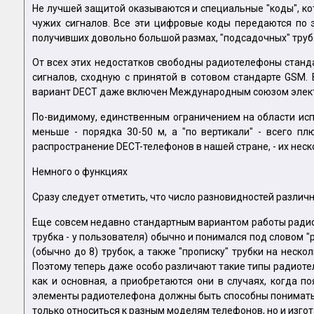
Не лучшей защитой оказываются и специальные "коды", к
чужих сигналов. Все эти цифровые коды передаются по э
получивших довольно большой размах, "подсадочных" труб
От всех этих недостатков свободны радиотелефоны станд
сигналов, сходную с принятой в сотовом стандарте GSM
вариант DECT даже включен Международным союзом электро
По-видимому, единственным ограничением на области испо
меньше - порядка 30-50 м, а "по вертикали" - всего п
распространение DECT-телефонов в нашей стране, - их неск
Немного о функциях
Сразу следует отметить, что число разновидностей различ
Еще совсем недавно стандартным вариантом работы радиот
трубка - у пользователя) обычно и понимался под словом
(обычно до 8) трубок, а также "прописку" трубки на неско
Поэтому теперь даже особо различают такие типы радиотел
как и основная, а приобретаются они в случаях, когда п
элементы радиотелефона должны быть способны понимать др
только относиться к разным моделям телефонов, но и изг