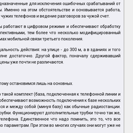
редназначенные для исключения ошибочных срабатываний от
. Именно на этом обстоятельстве и основывается работа,
чужих телефонов и ведение разговоров за чужой счет.
ны работают в цифровом режиме и обеспечивают обработку
рспективными, тем более что несколько модифицированный
ах мобильной связи третьего поколения.
ность действия: на улице - до 300 м, а в зданиях и того
полне достаточно. Другой фактор, поначалу сдерживавший
 цены уже почти не различаются.
этому остановимся лишь на основных.
 такой комплект (база, подключенная к телефонной линии и
 обеспечивают возможность подключения к базе нескольких
ться и между собой (минуя базу) как обычные радиостанции.
рубки. Функционируют дополнительные трубки точно так же,
елефона. Единственное что надо помнить, это то, что все
 параметрам. При этом во многих случаях они могут уже не